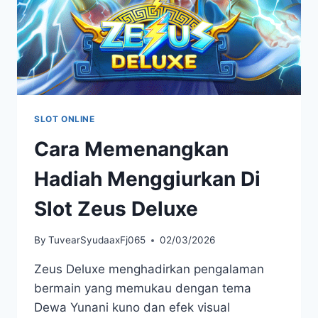
SLOT ONLINE
Cara Memenangkan
Hadiah Menggiurkan Di
Slot Zeus Deluxe
By
TuvearSyudaaxFj065
02/03/2026
Zeus Deluxe menghadirkan pengalaman
bermain yang memukau dengan tema
Dewa Yunani kuno dan efek visual