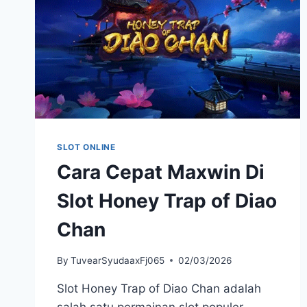
SLOT ONLINE
Cara Cepat Maxwin Di
Slot Honey Trap of Diao
Chan
By
TuvearSyudaaxFj065
02/03/2026
Slot Honey Trap of Diao Chan adalah
salah satu permainan slot populer