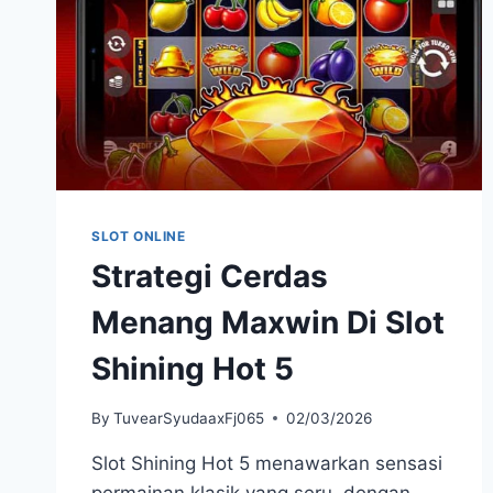
SLOT ONLINE
Strategi Cerdas
Menang Maxwin Di Slot
Shining Hot 5
By
TuvearSyudaaxFj065
02/03/2026
Slot Shining Hot 5 menawarkan sensasi
permainan klasik yang seru, dengan