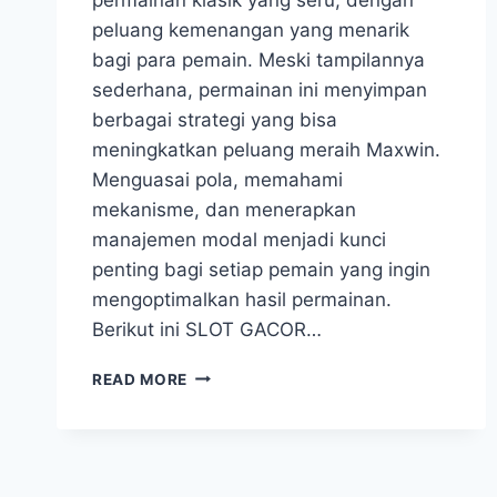
peluang kemenangan yang menarik
bagi para pemain. Meski tampilannya
sederhana, permainan ini menyimpan
berbagai strategi yang bisa
meningkatkan peluang meraih Maxwin.
Menguasai pola, memahami
mekanisme, dan menerapkan
manajemen modal menjadi kunci
penting bagi setiap pemain yang ingin
mengoptimalkan hasil permainan.
Berikut ini SLOT GACOR…
STRATEGI
READ MORE
CERDAS
MENANG
MAXWIN
DI
SLOT