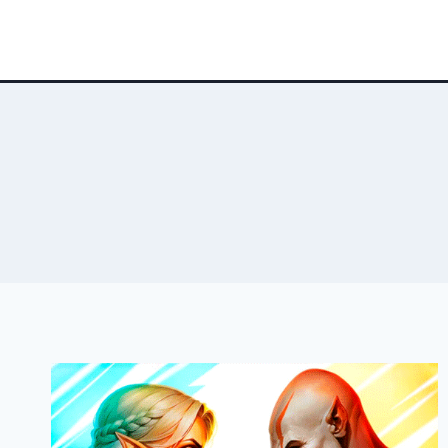
Skip
to
content