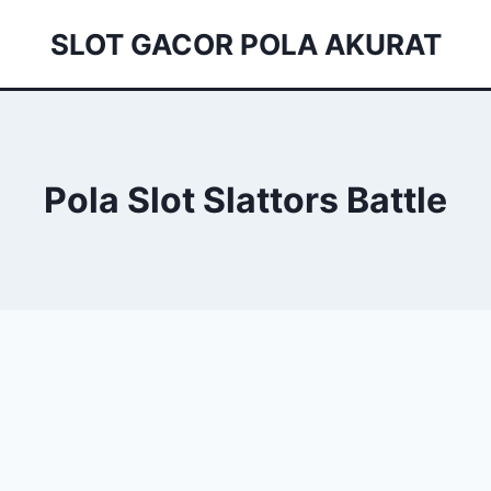
SLOT GACOR POLA AKURAT
Pola Slot Slattors Battle