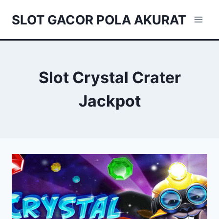
Skip
SLOT GACOR POLA AKURAT
to
content
Slot Crystal Crater
Jackpot