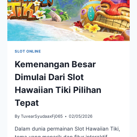
SLOT ONLINE
Kemenangan Besar
Dimulai Dari Slot
Hawaiian Tiki Pilihan
Tepat
By
TuvearSyudaaxFj065
02/05/2026
Dalam dunia permainan Slot Hawaiian Tiki,