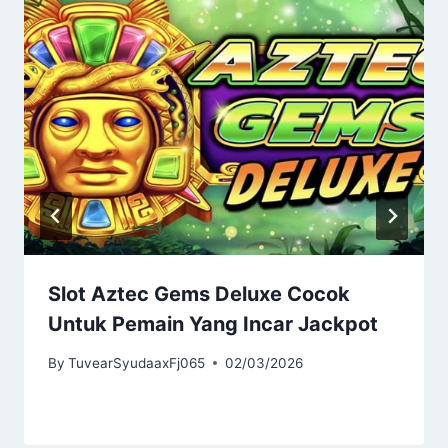
Slot Aztec Gems Deluxe Cocok
Untuk Pemain Yang Incar Jackpot
By
TuvearSyudaaxFj065
02/03/2026