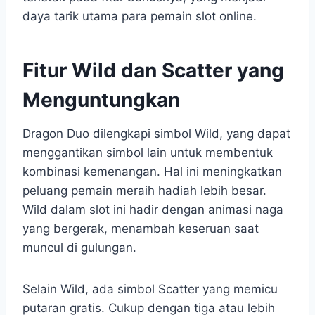
daya tarik utama para pemain slot online.
Fitur Wild dan Scatter yang
Menguntungkan
Dragon Duo dilengkapi simbol Wild, yang dapat
menggantikan simbol lain untuk membentuk
kombinasi kemenangan. Hal ini meningkatkan
peluang pemain meraih hadiah lebih besar.
Wild dalam slot ini hadir dengan animasi naga
yang bergerak, menambah keseruan saat
muncul di gulungan.
Selain Wild, ada simbol Scatter yang memicu
putaran gratis. Cukup dengan tiga atau lebih