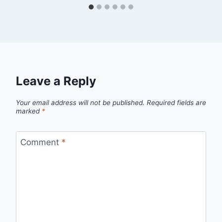
Leave a Reply
Your email address will not be published.
Required fields are
marked
*
Comment
*