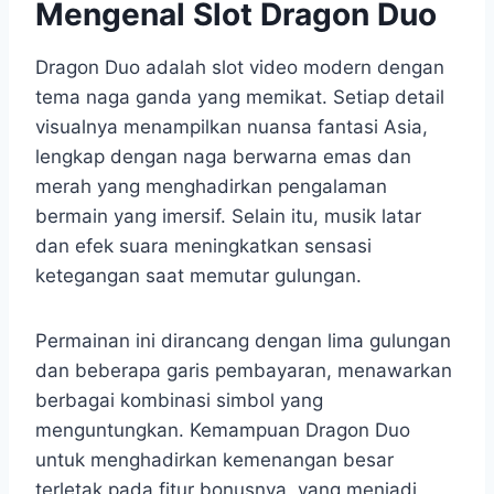
Mengenal Slot Dragon Duo
Dragon Duo adalah slot video modern dengan
tema naga ganda yang memikat. Setiap detail
visualnya menampilkan nuansa fantasi Asia,
lengkap dengan naga berwarna emas dan
merah yang menghadirkan pengalaman
bermain yang imersif. Selain itu, musik latar
dan efek suara meningkatkan sensasi
ketegangan saat memutar gulungan.
Permainan ini dirancang dengan lima gulungan
dan beberapa garis pembayaran, menawarkan
berbagai kombinasi simbol yang
menguntungkan. Kemampuan Dragon Duo
untuk menghadirkan kemenangan besar
terletak pada fitur bonusnya, yang menjadi