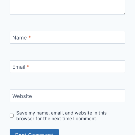
Name
*
Email
*
Website
Save my name, email, and website in this
browser for the next time I comment.