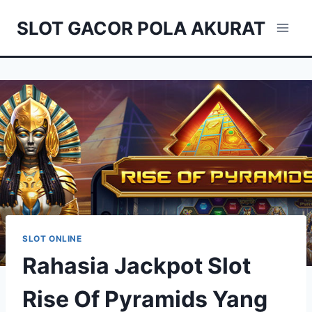
Skip
SLOT GACOR POLA AKURAT
to
content
SLOT ONLINE
Rahasia Jackpot Slot
Rise Of Pyramids Yang