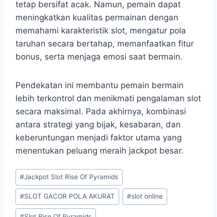
tetap bersifat acak. Namun, pemain dapat
meningkatkan kualitas permainan dengan
memahami karakteristik slot, mengatur pola
taruhan secara bertahap, memanfaatkan fitur
bonus, serta menjaga emosi saat bermain.
Pendekatan ini membantu pemain bermain
lebih terkontrol dan menikmati pengalaman slot
secara maksimal. Pada akhirnya, kombinasi
antara strategi yang bijak, kesabaran, dan
keberuntungan menjadi faktor utama yang
menentukan peluang meraih jackpot besar.
Post
#
Jackpot Slot Rise Of Pyramids
Tags:
#
SLOT GACOR POLA AKURAT
#
slot online
#
Slot Rise Of Pyramids