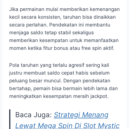
Jika permainan mulai memberikan kemenangan
kecil secara konsisten, taruhan bisa dinaikkan
secara perlahan. Pendekatan ini membantu
menjaga saldo tetap stabil sekaligus
memberikan kesempatan untuk memanfaatkan
momen ketika fitur bonus atau free spin aktif.
Pola taruhan yang terlalu agresif sering kali
justru membuat saldo cepat habis sebelum
peluang besar muncul. Dengan pendekatan
bertahap, pemain bisa bermain lebih lama dan
meningkatkan kesempatan meraih jackpot.
Baca Juga:
Strategi Menang
Lewat Mega Spin Di Slot Mystic