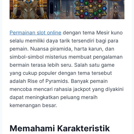
Permainan slot online
dengan tema Mesir kuno
selalu memiliki daya tarik tersendiri bagi para
pemain. Nuansa piramida, harta karun, dan
simbol-simbol misterius membuat pengalaman
bermain terasa lebih seru. Salah satu game
yang cukup populer dengan tema tersebut
adalah
Rise of Pyramids
. Banyak pemain
mencoba mencari rahasia jackpot yang diyakini
dapat meningkatkan peluang meraih
kemenangan besar.
Memahami Karakteristik