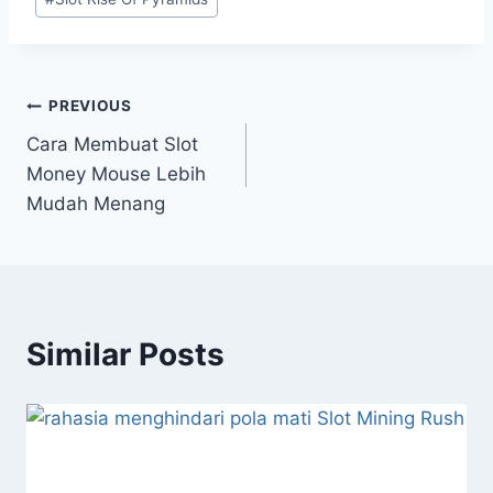
Post
PREVIOUS
Cara Membuat Slot
navigation
Money Mouse Lebih
Mudah Menang
Similar Posts