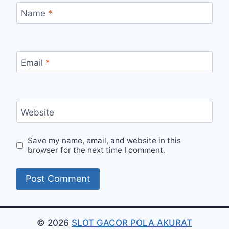
Name
*
Email
*
Website
Save my name, email, and website in this
browser for the next time I comment.
© 2026
SLOT GACOR POLA AKURAT